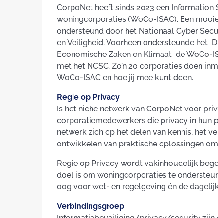
CorpoNet heeft sinds 2023 een Information 
woningcorporaties (WoCo-ISAC). Een mooie
ondersteund door het Nationaal Cyber Securi
en Veiligheid. Voorheen ondersteunde het Dig
Economische Zaken en Klimaat de WoCo-ISA
met het NCSC. Zo’n 20 corporaties doen in
WoCo-ISAC en hoe jij mee kunt doen.
Regie op Privacy
Is het niche netwerk van CorpoNet voor pri
corporatiemedewerkers die privacy in hun por
netwerk zich op het delen van kennis, het 
ontwikkelen van praktische oplossingen om 
Regie op Privacy wordt vakinhoudelijk bege
doel is om woningcorporaties te ondersteun
oog voor wet- en regelgeving én de dagelijk
Verbindingsgroep
Informatiebeveiliging/privacy/security zijn