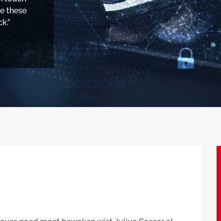
ve these
k.”