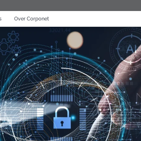
s
Over Corponet