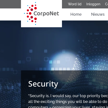
Word lid
Inloggen
C
Home
Nieuws
Security
“Security is, I would say, our top priority be
all the exciting things you will be able to do
computers – organizing your lives, staying 