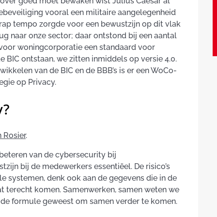
erover goed moet bewaken wist Julius Caesar al
tiebeveiliging vooral een militaire aangelegenheid
 rap tempo zorgde voor een bewustzijn op dit vlak
rug naar onze sector; daar ontstond bij een aantal
voor woningcorporatie een standaard voor
e BIC ontstaan, we zitten inmiddels op versie 4.0.
wikkelen van de BIC en de BBB’s is er een WoCo-
egie op Privacy.
y?
 Rosier
.
beteren van de cybersecurity bij
zijn bij de medewerkers essentiëel. De risico’s
ale systemen, denk ook aan de gegevens die in de
aat terecht komen. Samenwerken, samen weten we
ijd de formule geweest om samen verder te komen.