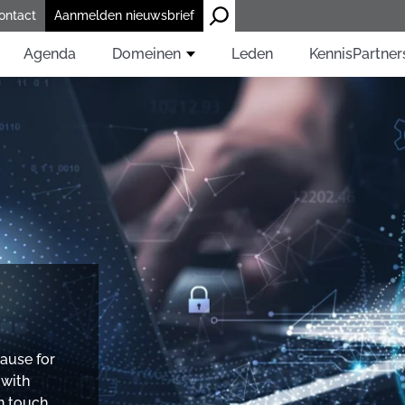
ontact
Aanmelden nieuwsbrief
Agenda
Domeinen
Leden
KennisPartner
cause for
 with
in touch