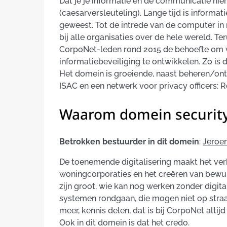
Dat je je informatie en de communicatie hi
(caesarversleuteling). Lange tijd is informa
geweest. Tot de intrede van de computer in
bij alle organisaties over de hele wereld. Te
CorpoNet-leden rond 2015 de behoefte om 
informatiebeveiliging te ontwikkelen. Zo is d
Het domein is groeiende, naast beheren/ont
ISAC en een netwerk voor privacy officers: R
Waarom domein securit
Betrokken bestuurder in dit domein
:
Jeroen
De toenemende digitalisering maakt het ver
woningcorporaties en het creëren van bewust
zijn groot, wie kan nog werken zonder digit
systemen rondgaan, die mogen niet op str
meer, kennis delen, dat is bij CorpoNet alt
Ook in dit domein is dat het credo.