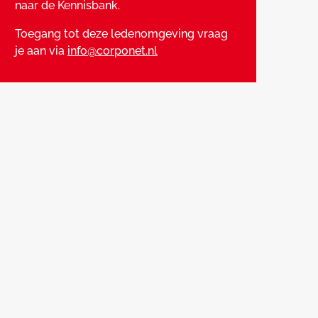
naar de Kennisbank.
Toegang tot deze ledenomgeving vraag
je aan via
info@corponet.nl