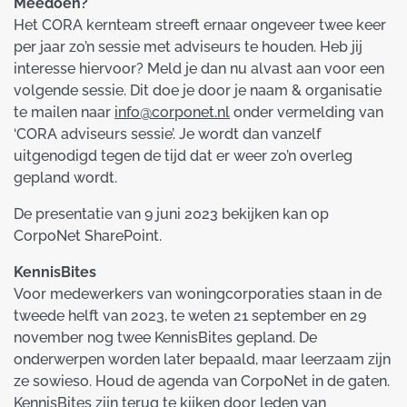
Meedoen?
Het CORA kernteam streeft ernaar ongeveer twee keer
per jaar zo’n sessie met adviseurs te houden. Heb jij
interesse hiervoor? Meld je dan nu alvast aan voor een
volgende sessie. Dit doe je door je naam & organisatie
te mailen naar
info@corponet.nl
onder vermelding van
‘CORA adviseurs sessie’. Je wordt dan vanzelf
uitgenodigd tegen de tijd dat er weer zo’n overleg
gepland wordt.
De presentatie van 9 juni 2023 bekijken kan op
CorpoNet SharePoint.
KennisBites
Voor medewerkers van woningcorporaties staan in de
tweede helft van 2023, te weten 21 september en 29
november nog twee KennisBites gepland. De
onderwerpen worden later bepaald, maar leerzaam zijn
ze sowieso. Houd de agenda van CorpoNet in de gaten.
KennisBites zijn terug te kijken door leden van