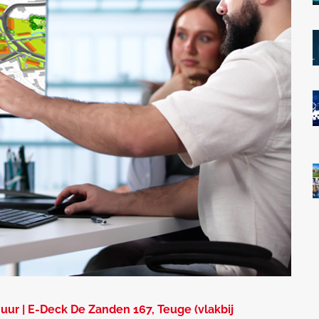
uur |
E-Deck
De Zanden 167, Teuge (vlakbij