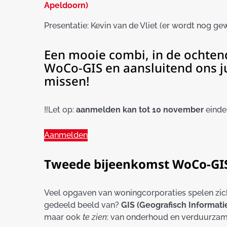
Apeldoorn)
Presentatie: Kevin van de Vliet (er wordt nog g
Een mooie combi, in de ochtend
WoCo-GIS en aansluitend ons ju
missen!
‼️Let op:
aanmelden kan tot 10 november
einde
Aanmelden
Tweede bijeenkomst WoCo-GI
Veel opgaven van woningcorporaties spelen zich a
gedeeld beeld van?
GIS (Geografisch Informat
maar ook
te zien
: van onderhoud en verduurzamin