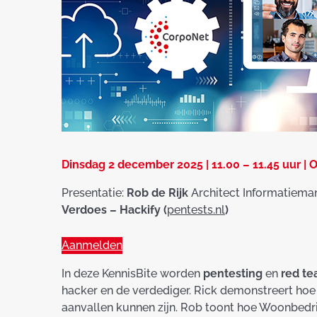
Dinsdag 2 december 2025 | 11.00 – 11.45 uur | 
Presentatie:
Rob de Rijk
Architect Informatiema
Verdoes – Hackify (
pentests.nl
)
Aanmelden
In deze KennisBite worden
pentesting
en
red t
hacker en de verdediger. Rick demonstreert ho
aanvallen kunnen zijn. Rob toont hoe Woonbedr