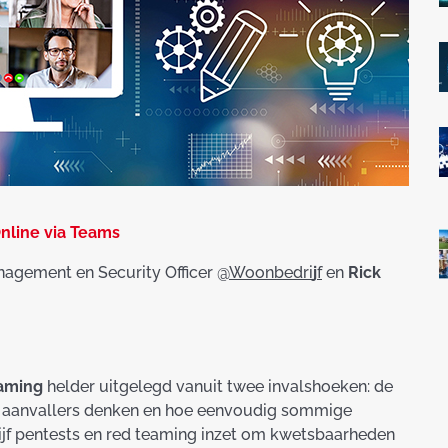
Online via Teams
nagement en Security Officer @
Woonbedri
j
f
en
Rick
eaming
helder uitgelegd vanuit twee invalshoeken: de
e aanvallers denken en hoe eenvoudig sommige
ijf pentests en red teaming inzet om kwetsbaarheden