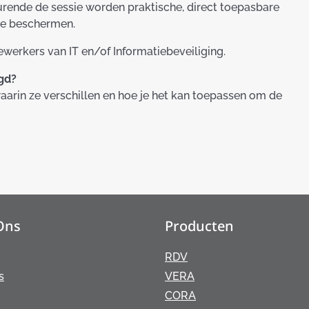
urende de sessie worden praktische, direct toepasbare
te beschermen.
werkers van IT en/of Informatiebeveiliging.
gd?
waarin ze verschillen en hoe je het kan toepassen om de
Ons
Producten
RDV
s
VERA
CORA