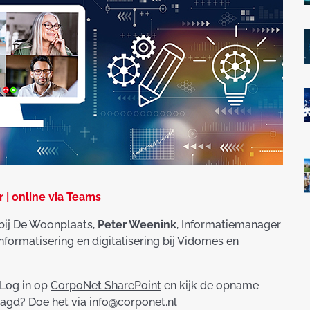
 | online via Teams
bij De Woonplaats,
Peter Weenink
, Informatiemanager
nformatisering en digitalisering bij Vidomes en
 Log in op
CorpoNet SharePoint
en kijk de opname
aagd? Doe het via
info@corponet.nl