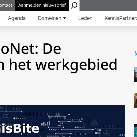
ontact
Aanmelden nieuwsbrief
Agenda
Domeinen
Leden
KennisPartner
poNet: De
n het werkgebied